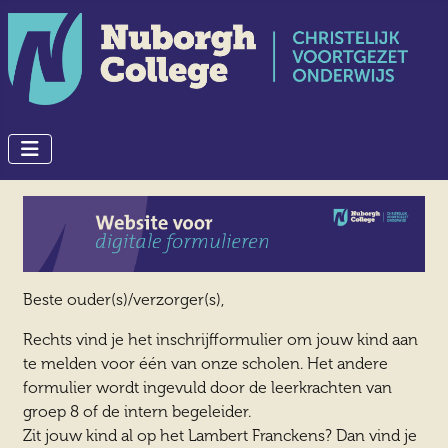
Beste ouder(s)/verzorger(s),
Rechts vind je het inschrijfformulier om jouw kind aan
te melden voor één van onze scholen. Het andere
formulier wordt ingevuld door de leerkrachten van
groep 8 of de intern begeleider.
Zit jouw kind al op het Lambert Franckens? Dan vind je